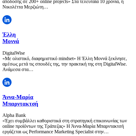
απόδοσης σε 200+ online projects» Στα τελευταία 10 χρόνια, η
Νικολέττα Μερζιώτη…
Έλλη
Μοννά
DigitalWise
«Με ολιστικό, διαφημιστικό mindset» Η Έλλη Μοννά ξεκίνησε,
αμέσως μετά τις σπουδές της, την πρακτική της στη DigitalWise.
Ανάμεσα στα…
Άννα-Μαρία
Μπαρντακτσή
Alpha Bank
«Έχει συμβάλλει καθοριστικά στη στρατηγική επικοινωνίας των
online προϊόντων της Τράπεζας» Η Άννα-Μαρία Μπαρντακτσή
εργάζεται ως Performance Marketing Specialist στην…