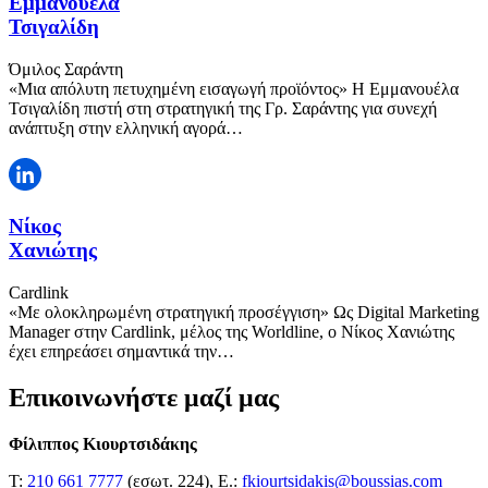
Εμμανουέλα
Τσιγαλίδη
Όμιλος Σαράντη
«Μια απόλυτη πετυχημένη εισαγωγή προϊόντος» Η Εμμανουέλα
Τσιγαλίδη πιστή στη στρατηγική της Γρ. Σαράντης για συνεχή
ανάπτυξη στην ελληνική αγορά…
Νίκος
Χανιώτης
Cardlink
«Με ολοκληρωμένη στρατηγική προσέγγιση» Ως Digital Marketing
Manager στην Cardlink, μέλος της Worldline, ο Νίκος Χανιώτης
έχει επηρεάσει σημαντικά την…
Επικοινωνήστε μαζί μας
Φίλιππος Κιουρτσιδάκης
Τ:
210 661 7777
(εσωτ. 224), E.:
fkiourtsidakis@boussias.com